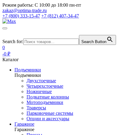
Режим работы:
С 10:00 до 18:00 пн-пт
zakaz@optima-trade.ru
+7 (800) 333-15-47
+7 (812) 407-34-47
Search for:
Search Button
0
-0 ₽
Каталог
Подъемники
Подъемники
Двухстоечные
Четырехстоечные
Ножничные
Подкатные колонны
Мотоподъемники
Траверсы
Парковочные системы
Опции и аксессуары
Гаражное
Гаражное
Прессы