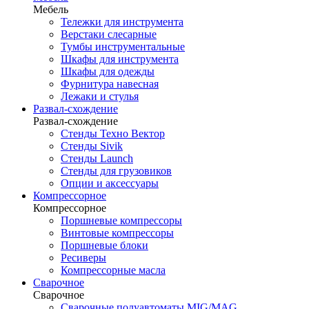
Мебель
Тележки для инструмента
Верстаки слесарные
Тумбы инструментальные
Шкафы для инструмента
Шкафы для одежды
Фурнитура навесная
Лежаки и стулья
Развал-схождение
Развал-схождение
Стенды Техно Вектор
Стенды Sivik
Стенды Launch
Стенды для грузовиков
Опции и аксессуары
Компрессорное
Компрессорное
Поршневые компрессоры
Винтовые компрессоры
Поршневые блоки
Ресиверы
Компрессорные масла
Сварочное
Сварочное
Сварочные полуавтоматы MIG/MAG