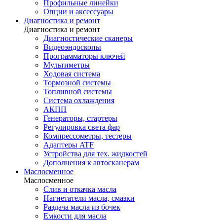
Профильные линейки
Опции и аксессуары
Диагностика и ремонт
Диагностика и ремонт
Диагностические сканеры
Видеоэндоскопы
Программаторы ключей
Мультиметры
Ходовая система
Тормозной системы
Топливной системы
Система охлаждения
АКПП
Генераторы, стартеры
Регулировка света фар
Компрессометры, тестеры
Адаптеры ATF
Устройства для тех. жидкостей
Дополнения к автосканерам
Маслосменное
Маслосменное
Слив и откачка масла
Нагнетатели масла, смазки
Раздача масла из бочек
Емкости для масла