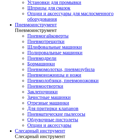
Установки для промывки
Шприцы для смазок
Опции и аксессуары для маслосменного
оборудования
Пневмоинструмент
Пневмоинструмент
Пневмогайковерты
Пневмотрещотки
Шлифовальные машинки
Полировальные машинки
Пневмодрели
Бормашинки
Пневмомолотки, пневмозубила
Пневмоножницы и ножи
Пневмолобзики, пневмоножовки
Пневмоотвертки
Заклепочники
Зачистные машинки
Отрезные машинки
Для притирки клапанов
Пневматические пылесосы
Обдувочные пистолеты
Опции и аксессуары
Слесарный инструмент
Слесарный инструмент