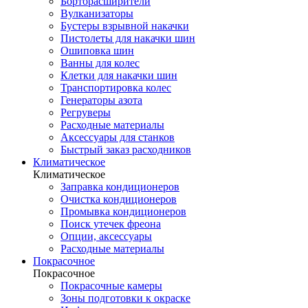
Борторасширители
Вулканизаторы
Бустеры взрывной накачки
Пистолеты для накачки шин
Ошиповка шин
Ванны для колес
Клетки для накачки шин
Транспортировка колес
Генераторы азота
Регруверы
Расходные материалы
Аксессуары для станков
Быстрый заказ расходников
Климатическое
Климатическое
Заправка кондиционеров
Очистка кондиционеров
Промывка кондиционеров
Поиск утечек фреона
Опции, аксессуары
Расходные материалы
Покрасочное
Покрасочное
Покрасочные камеры
Зоны подготовки к окраске