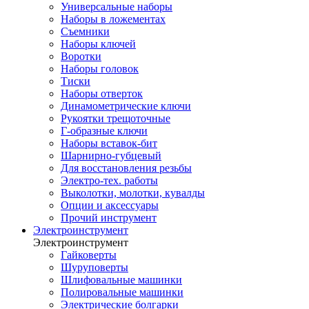
Универсальные наборы
Наборы в ложементах
Съемники
Наборы ключей
Воротки
Наборы головок
Тиски
Наборы отверток
Динамометрические ключи
Рукоятки трещоточные
Г-образные ключи
Наборы вставок-бит
Шарнирно-губцевый
Для восстановления резьбы
Электро-тех. работы
Выколотки, молотки, кувалды
Опции и аксессуары
Прочий инструмент
Электроинструмент
Электроинструмент
Гайковерты
Шуруповерты
Шлифовальные машинки
Полировальные машинки
Электрические болгарки