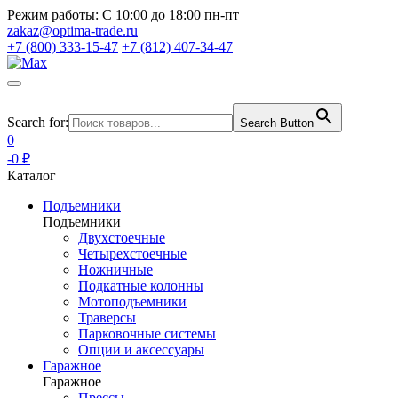
Режим работы:
С 10:00 до 18:00 пн-пт
zakaz@optima-trade.ru
+7 (800) 333-15-47
+7 (812) 407-34-47
Search for:
Search Button
0
-0 ₽
Каталог
Подъемники
Подъемники
Двухстоечные
Четырехстоечные
Ножничные
Подкатные колонны
Мотоподъемники
Траверсы
Парковочные системы
Опции и аксессуары
Гаражное
Гаражное
Прессы