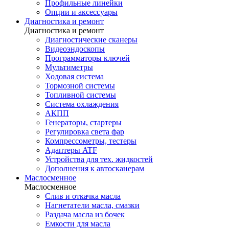
Профильные линейки
Опции и аксессуары
Диагностика и ремонт
Диагностика и ремонт
Диагностические сканеры
Видеоэндоскопы
Программаторы ключей
Мультиметры
Ходовая система
Тормозной системы
Топливной системы
Система охлаждения
АКПП
Генераторы, стартеры
Регулировка света фар
Компрессометры, тестеры
Адаптеры ATF
Устройства для тех. жидкостей
Дополнения к автосканерам
Маслосменное
Маслосменное
Слив и откачка масла
Нагнетатели масла, смазки
Раздача масла из бочек
Емкости для масла