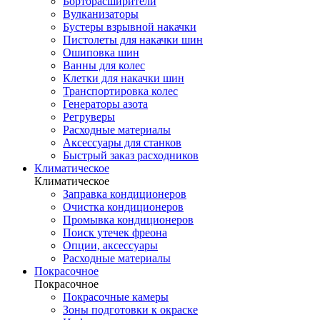
Борторасширители
Вулканизаторы
Бустеры взрывной накачки
Пистолеты для накачки шин
Ошиповка шин
Ванны для колес
Клетки для накачки шин
Транспортировка колес
Генераторы азота
Регруверы
Расходные материалы
Аксессуары для станков
Быстрый заказ расходников
Климатическое
Климатическое
Заправка кондиционеров
Очистка кондиционеров
Промывка кондиционеров
Поиск утечек фреона
Опции, аксессуары
Расходные материалы
Покрасочное
Покрасочное
Покрасочные камеры
Зоны подготовки к окраске