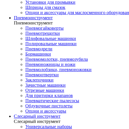
Установки для промывки
Шприцы для смазок
Опции и аксессуары для маслосменного оборудова
Пневмоинструмент
Пневмоинструмент
Пневмогайковерты
Пневмотрещотки
Шлифовальные машинки
Полировальные машинки
Пневмодрели
Бормашинки
Пневмомолотки, пневмозубила
Пневмоножницы и ножи
Пневмолобзики, пневмоножовки
Пневмоотвертки
Заклепочники
Зачистные машинки
Отрезные машинки
Для притирки клапанов
Пневматические пылесосы
Обдувочные пистолеты
Опции и аксессуары
Слесарный инструмент
Слесарный инструмент
Универсальные наборы