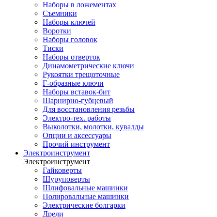
Наборы в ложементах
Съемники
Наборы ключей
Воротки
Наборы головок
Тиски
Наборы отверток
Динамометрические ключи
Рукоятки трещоточные
Г-образные ключи
Наборы вставок-бит
Шарнирно-губцевый
Для восстановления резьбы
Электро-тех. работы
Выколотки, молотки, кувалды
Опции и аксессуары
Прочий инструмент
Электроинструмент
Электроинструмент
Гайковерты
Шуруповерты
Шлифовальные машинки
Полировальные машинки
Электрические болгарки
Дрели