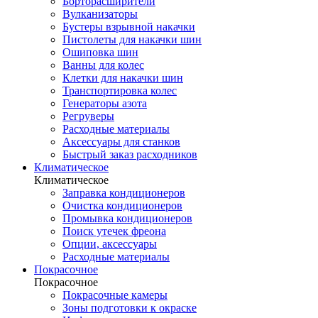
Борторасширители
Вулканизаторы
Бустеры взрывной накачки
Пистолеты для накачки шин
Ошиповка шин
Ванны для колес
Клетки для накачки шин
Транспортировка колес
Генераторы азота
Регруверы
Расходные материалы
Аксессуары для станков
Быстрый заказ расходников
Климатическое
Климатическое
Заправка кондиционеров
Очистка кондиционеров
Промывка кондиционеров
Поиск утечек фреона
Опции, аксессуары
Расходные материалы
Покрасочное
Покрасочное
Покрасочные камеры
Зоны подготовки к окраске