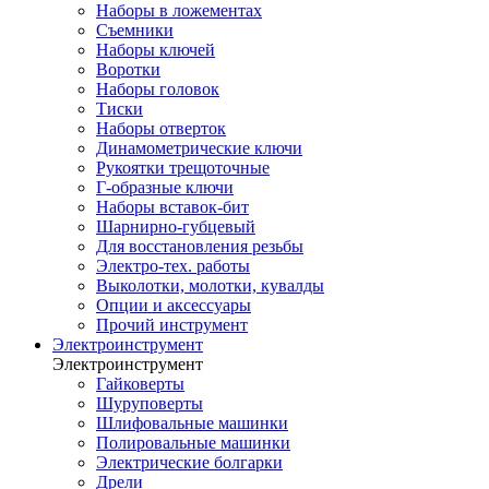
Наборы в ложементах
Съемники
Наборы ключей
Воротки
Наборы головок
Тиски
Наборы отверток
Динамометрические ключи
Рукоятки трещоточные
Г-образные ключи
Наборы вставок-бит
Шарнирно-губцевый
Для восстановления резьбы
Электро-тех. работы
Выколотки, молотки, кувалды
Опции и аксессуары
Прочий инструмент
Электроинструмент
Электроинструмент
Гайковерты
Шуруповерты
Шлифовальные машинки
Полировальные машинки
Электрические болгарки
Дрели