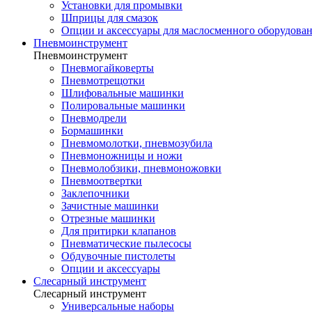
Установки для промывки
Шприцы для смазок
Опции и аксессуары для маслосменного оборудова
Пневмоинструмент
Пневмоинструмент
Пневмогайковерты
Пневмотрещотки
Шлифовальные машинки
Полировальные машинки
Пневмодрели
Бормашинки
Пневмомолотки, пневмозубила
Пневмоножницы и ножи
Пневмолобзики, пневмоножовки
Пневмоотвертки
Заклепочники
Зачистные машинки
Отрезные машинки
Для притирки клапанов
Пневматические пылесосы
Обдувочные пистолеты
Опции и аксессуары
Слесарный инструмент
Слесарный инструмент
Универсальные наборы