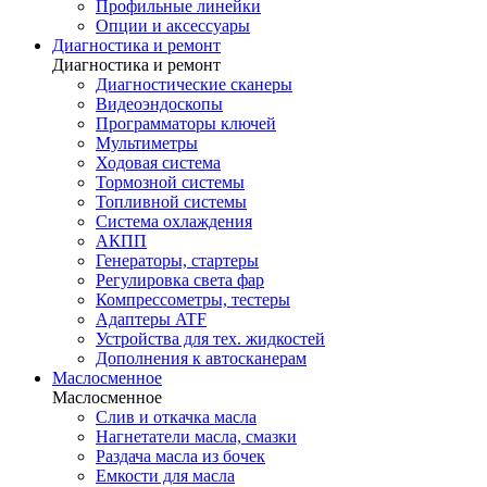
Профильные линейки
Опции и аксессуары
Диагностика и ремонт
Диагностика и ремонт
Диагностические сканеры
Видеоэндоскопы
Программаторы ключей
Мультиметры
Ходовая система
Тормозной системы
Топливной системы
Система охлаждения
АКПП
Генераторы, стартеры
Регулировка света фар
Компрессометры, тестеры
Адаптеры ATF
Устройства для тех. жидкостей
Дополнения к автосканерам
Маслосменное
Маслосменное
Слив и откачка масла
Нагнетатели масла, смазки
Раздача масла из бочек
Емкости для масла