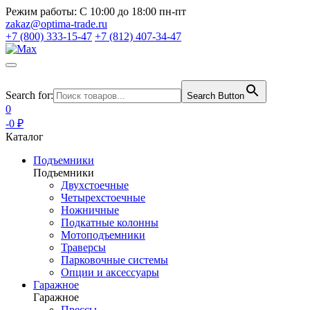
Режим работы:
С 10:00 до 18:00 пн-пт
zakaz@optima-trade.ru
+7 (800) 333-15-47
+7 (812) 407-34-47
Search for:
Search Button
0
-0 ₽
Каталог
Подъемники
Подъемники
Двухстоечные
Четырехстоечные
Ножничные
Подкатные колонны
Мотоподъемники
Траверсы
Парковочные системы
Опции и аксессуары
Гаражное
Гаражное
Прессы