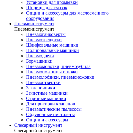
Установки для промывки
Шприцы для смазок
Опции и аксессуары для маслосменного
оборудования
Пневмоинструмент
Пневмоинструмент
Пневмогайковерты
Пневмотрещотки
Шлифовальные машинки
Полировальные машинки
Пневмодрели
Бормашинки
Пневмомолотки, пневмозубила
Пневмоножницы и ножи
Пневмолобзики, пневмоножовки
Пневмоотвертки
Заклепочники
Зачистные машинки
Отрезные машинки
Для притирки клапанов
Пневматические пылесосы
Обдувочные пистолеты
Опции и аксессуары
Слесарный инструмент
Слесарный инструмент