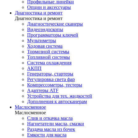
Профильные линейки
Опции и аксессуары
Диагностика и ремонт
Диагностика и ремонт
Диагностические сканеры
Видеоэндоскопы
Программаторы ключей
Мультиметры
Ходовая система
Тормозной системы
Топливной системы
Система охлаждения
АКПП
Генераторы, стартеры
Регулировка света фар
Компрессометры, тестеры
Адаптеры ATF
Устройства для тех. жидкостей
Дополнения к автосканерам
Маслосменное
Маслосменное
Слив и откачка масла
Нагнетатели масла, смазки
Раздача масла из бочек
Емкости для масла