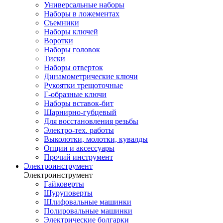
Универсальные наборы
Наборы в ложементах
Съемники
Наборы ключей
Воротки
Наборы головок
Тиски
Наборы отверток
Динамометрические ключи
Рукоятки трещоточные
Г-образные ключи
Наборы вставок-бит
Шарнирно-губцевый
Для восстановления резьбы
Электро-тех. работы
Выколотки, молотки, кувалды
Опции и аксессуары
Прочий инструмент
Электроинструмент
Электроинструмент
Гайковерты
Шуруповерты
Шлифовальные машинки
Полировальные машинки
Электрические болгарки