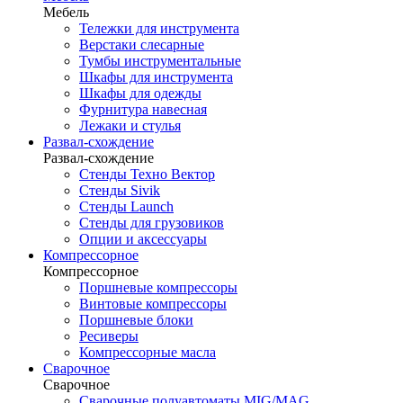
Мебель
Тележки для инструмента
Верстаки слесарные
Тумбы инструментальные
Шкафы для инструмента
Шкафы для одежды
Фурнитура навесная
Лежаки и стулья
Развал-схождение
Развал-схождение
Стенды Техно Вектор
Стенды Sivik
Стенды Launch
Стенды для грузовиков
Опции и аксессуары
Компрессорное
Компрессорное
Поршневые компрессоры
Винтовые компрессоры
Поршневые блоки
Ресиверы
Компрессорные масла
Сварочное
Сварочное
Сварочные полуавтоматы MIG/MAG