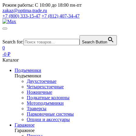
Режим работы:
С 10:00 до 18:00 пн-пт
zakaz@optima-trade.ru
+7 (800) 333-15-47
+7 (812) 407-34-47
Search for:
Search Button
0
-0 ₽
Каталог
Подъемники
Подъемники
Двухстоечные
Четырехстоечные
Ножничные
Подкатные колонны
Мотоподъемники
Траверсы
Парковочные системы
Опции и аксессуары
Гаражное
Гаражное
Прессы