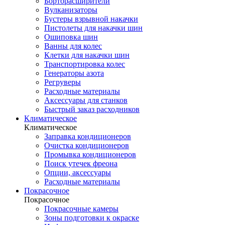
Борторасширители
Вулканизаторы
Бустеры взрывной накачки
Пистолеты для накачки шин
Ошиповка шин
Ванны для колес
Клетки для накачки шин
Транспортировка колес
Генераторы азота
Регруверы
Расходные материалы
Аксессуары для станков
Быстрый заказ расходников
Климатическое
Климатическое
Заправка кондиционеров
Очистка кондиционеров
Промывка кондиционеров
Поиск утечек фреона
Опции, аксессуары
Расходные материалы
Покрасочное
Покрасочное
Покрасочные камеры
Зоны подготовки к окраске