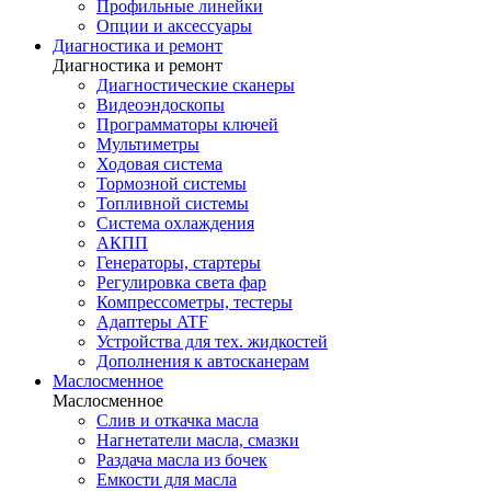
Профильные линейки
Опции и аксессуары
Диагностика и ремонт
Диагностика и ремонт
Диагностические сканеры
Видеоэндоскопы
Программаторы ключей
Мультиметры
Ходовая система
Тормозной системы
Топливной системы
Система охлаждения
АКПП
Генераторы, стартеры
Регулировка света фар
Компрессометры, тестеры
Адаптеры ATF
Устройства для тех. жидкостей
Дополнения к автосканерам
Маслосменное
Маслосменное
Слив и откачка масла
Нагнетатели масла, смазки
Раздача масла из бочек
Емкости для масла