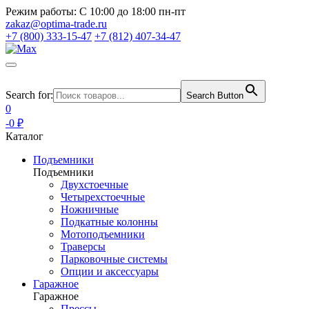
Режим работы:
С 10:00 до 18:00 пн-пт
zakaz@optima-trade.ru
+7 (800) 333-15-47
+7 (812) 407-34-47
Search for:
Search Button
0
-0 ₽
Каталог
Подъемники
Подъемники
Двухстоечные
Четырехстоечные
Ножничные
Подкатные колонны
Мотоподъемники
Траверсы
Парковочные системы
Опции и аксессуары
Гаражное
Гаражное
Прессы