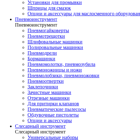
Установки для промывки
Шприцы для смазок
Опции и аксессуары для маслосменного оборудова
Пневмоинструмент
Пневмоинструмент
Пневмогайковерты
Пневмотрещотки
Шлифовальные машинки
Полировальные машинки
Пневмодрели
Бормашинки
Пневмомолотки, пневмозубила
Пневмоножницы и ножи
Пневмолобзики, пневмоножовки
Пневмоотвертки
Заклепочники
Зачистные машинки
Отрезные машинки
Для притирки клапанов
Пневматические пылесосы
Обдувочные пистолеты
Опции и аксессуары
Слесарный инструмент
Слесарный инструмент
Универсальные наборы