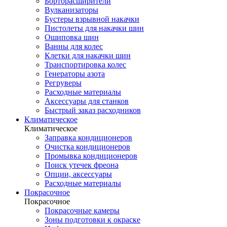
Борторасширители
Вулканизаторы
Бустеры взрывной накачки
Пистолеты для накачки шин
Ошиповка шин
Ванны для колес
Клетки для накачки шин
Транспортировка колес
Генераторы азота
Регруверы
Расходные материалы
Аксессуары для станков
Быстрый заказ расходников
Климатическое
Климатическое
Заправка кондиционеров
Очистка кондиционеров
Промывка кондиционеров
Поиск утечек фреона
Опции, аксессуары
Расходные материалы
Покрасочное
Покрасочное
Покрасочные камеры
Зоны подготовки к окраске