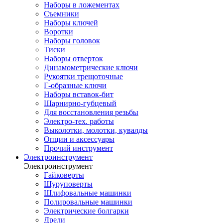
Наборы в ложементах
Съемники
Наборы ключей
Воротки
Наборы головок
Тиски
Наборы отверток
Динамометрические ключи
Рукоятки трещоточные
Г-образные ключи
Наборы вставок-бит
Шарнирно-губцевый
Для восстановления резьбы
Электро-тех. работы
Выколотки, молотки, кувалды
Опции и аксессуары
Прочий инструмент
Электроинструмент
Электроинструмент
Гайковерты
Шуруповерты
Шлифовальные машинки
Полировальные машинки
Электрические болгарки
Дрели