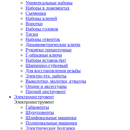
Универсальные наборы
Наборы в ложементах
Съемники
Наборы ключей
Воротки
Наборы головок
Тиски
Наборы отверток
Динамометрические ключи
Рукоятки трещоточные
Г-образные ключи
Наборы вставок-бит
Шарнирно-губцевый
Для восстановления резьбы
Электро-тех. работы
Выколотки, молотки, кувалды
Опции и аксессуары
Прочий инструмент
Электроинструмент
Электроинструмент
Гайковерты
Шуруповерты
Шлифовальные машинки
Полировальные машинки
Электрические болгарки