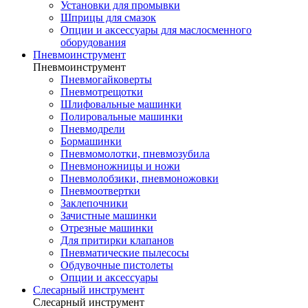
Установки для промывки
Шприцы для смазок
Опции и аксессуары для маслосменного
оборудования
Пневмоинструмент
Пневмоинструмент
Пневмогайковерты
Пневмотрещотки
Шлифовальные машинки
Полировальные машинки
Пневмодрели
Бормашинки
Пневмомолотки, пневмозубила
Пневмоножницы и ножи
Пневмолобзики, пневмоножовки
Пневмоотвертки
Заклепочники
Зачистные машинки
Отрезные машинки
Для притирки клапанов
Пневматические пылесосы
Обдувочные пистолеты
Опции и аксессуары
Слесарный инструмент
Слесарный инструмент