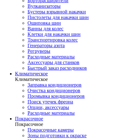
Борторасширители
Вулканизаторы
Бустеры взрывной накачки
Пистолеты для накачки шин
Ошиповка шин
Ванны для колес
Клетки для накачки шин
Транспортировка колес
Генераторы азота
Регруверы
Расходные материалы
Аксессуары для станков
Быстрый заказ расходников
Климатическое
Климатическое
Заправка кондиционеров
Очистка кондиционеров
Промывка кондиционеров
Поиск утечек фреона
Опции, аксессуары
Расходные материалы
Покрасочное
Покрасочное
Покрасочные камеры
Зоны подготовки к окраске