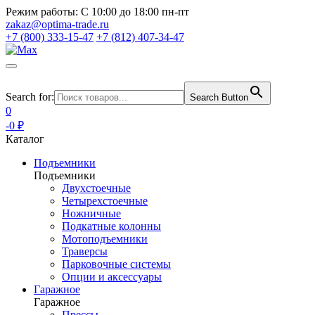
Режим работы:
С 10:00 до 18:00 пн-пт
zakaz@optima-trade.ru
+7 (800) 333-15-47
+7 (812) 407-34-47
Search for:
Search Button
0
-0 ₽
Каталог
Подъемники
Подъемники
Двухстоечные
Четырехстоечные
Ножничные
Подкатные колонны
Мотоподъемники
Траверсы
Парковочные системы
Опции и аксессуары
Гаражное
Гаражное
Прессы