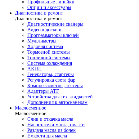
Профильные линейки
Опции и аксессуары
Диагностика и ремонт
Диагностика и ремонт
Диагностические сканеры
Видеоэндоскопы
Программаторы ключей
Мультиметры
Ходовая система
Тормозной системы
Топливной системы
Система охлаждения
АКПП
Генераторы, стартеры
Регулировка света фар
Компрессометры, тестеры
Адаптеры ATF
Устройства для тех. жидкостей
Дополнения к автосканерам
Маслосменное
Маслосменное
Слив и откачка масла
Нагнетатели масла, смазки
Раздача масла из бочек
Емкости для масла