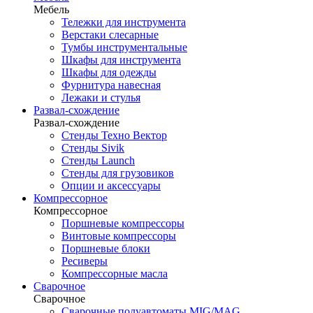
Мебель
Тележки для инструмента
Верстаки слесарные
Тумбы инструментальные
Шкафы для инструмента
Шкафы для одежды
Фурнитура навесная
Лежаки и стулья
Развал-схождение
Развал-схождение
Стенды Техно Вектор
Стенды Sivik
Стенды Launch
Стенды для грузовиков
Опции и аксессуары
Компрессорное
Компрессорное
Поршневые компрессоры
Винтовые компрессоры
Поршневые блоки
Ресиверы
Компрессорные масла
Сварочное
Сварочное
Сварочные полуавтоматы MIG/MAG