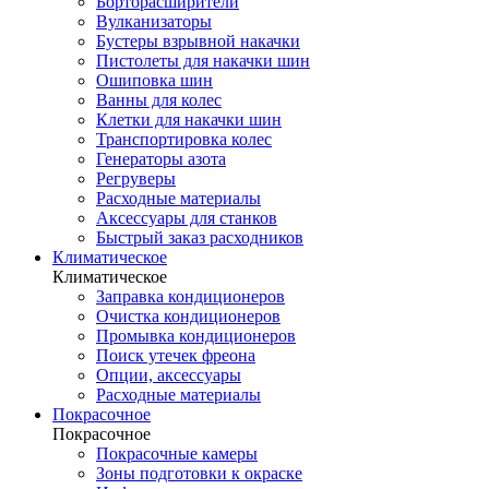
Борторасширители
Вулканизаторы
Бустеры взрывной накачки
Пистолеты для накачки шин
Ошиповка шин
Ванны для колес
Клетки для накачки шин
Транспортировка колес
Генераторы азота
Регруверы
Расходные материалы
Аксессуары для станков
Быстрый заказ расходников
Климатическое
Климатическое
Заправка кондиционеров
Очистка кондиционеров
Промывка кондиционеров
Поиск утечек фреона
Опции, аксессуары
Расходные материалы
Покрасочное
Покрасочное
Покрасочные камеры
Зоны подготовки к окраске