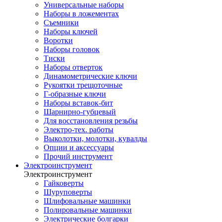
Универсальные наборы
Наборы в ложементах
Съемники
Наборы ключей
Воротки
Наборы головок
Тиски
Наборы отверток
Динамометрические ключи
Рукоятки трещоточные
Г-образные ключи
Наборы вставок-бит
Шарнирно-губцевый
Для восстановления резьбы
Электро-тех. работы
Выколотки, молотки, кувалды
Опции и аксессуары
Прочий инструмент
Электроинструмент
Электроинструмент
Гайковерты
Шуруповерты
Шлифовальные машинки
Полировальные машинки
Электрические болгарки