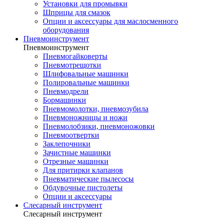
Установки для промывки
Шприцы для смазок
Опции и аксессуары для маслосменного
оборудования
Пневмоинструмент
Пневмоинструмент
Пневмогайковерты
Пневмотрещотки
Шлифовальные машинки
Полировальные машинки
Пневмодрели
Бормашинки
Пневмомолотки, пневмозубила
Пневмоножницы и ножи
Пневмолобзики, пневмоножовки
Пневмоотвертки
Заклепочники
Зачистные машинки
Отрезные машинки
Для притирки клапанов
Пневматические пылесосы
Обдувочные пистолеты
Опции и аксессуары
Слесарный инструмент
Слесарный инструмент