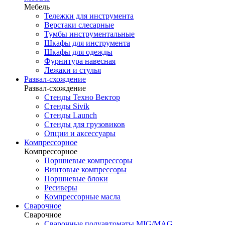
Мебель
Тележки для инструмента
Верстаки слесарные
Тумбы инструментальные
Шкафы для инструмента
Шкафы для одежды
Фурнитура навесная
Лежаки и стулья
Развал-схождение
Развал-схождение
Стенды Техно Вектор
Стенды Sivik
Стенды Launch
Стенды для грузовиков
Опции и аксессуары
Компрессорное
Компрессорное
Поршневые компрессоры
Винтовые компрессоры
Поршневые блоки
Ресиверы
Компрессорные масла
Сварочное
Сварочное
Сварочные полуавтоматы MIG/MAG