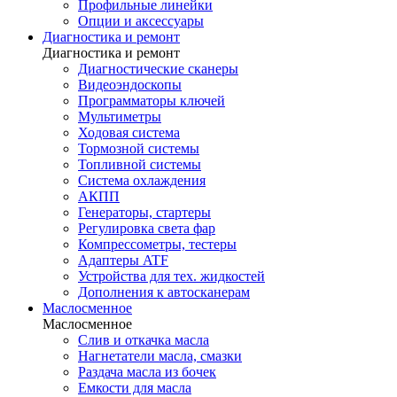
Профильные линейки
Опции и аксессуары
Диагностика и ремонт
Диагностика и ремонт
Диагностические сканеры
Видеоэндоскопы
Программаторы ключей
Мультиметры
Ходовая система
Тормозной системы
Топливной системы
Система охлаждения
АКПП
Генераторы, стартеры
Регулировка света фар
Компрессометры, тестеры
Адаптеры ATF
Устройства для тех. жидкостей
Дополнения к автосканерам
Маслосменное
Маслосменное
Слив и откачка масла
Нагнетатели масла, смазки
Раздача масла из бочек
Емкости для масла