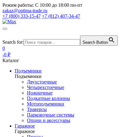
Режим работы:
С 10:00 до 18:00 пн-пт
zakaz@optima-trade.ru
+7 (800) 333-15-47
+7 (812) 407-34-47
Search for:
Search Button
0
-0 ₽
Каталог
Подъемники
Подъемники
Двухстоечные
Четырехстоечные
Ножничные
Подкатные колонны
Мотоподъемники
Траверсы
Парковочные системы
Опции и аксессуары
Гаражное
Гаражное
Прессы