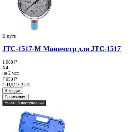
В пути
JTC-1517-M Манометр для JTC-1517
1 988 ₽
X4
на 2 мес
7 950 ₽
/с НДС •
22%
Узнать о поступлении