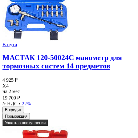
В пути
МАСТАК 120-50024C манометр для
тормозных систем 14 предметов
4 925 ₽
X4
на 2 мес
19 700 ₽
/с НДС •
22%
Узнать о поступлении