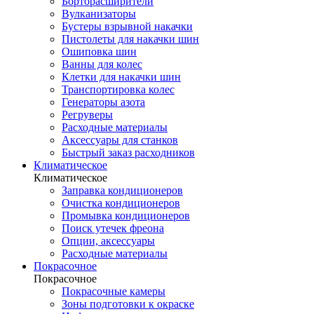
Борторасширители
Вулканизаторы
Бустеры взрывной накачки
Пистолеты для накачки шин
Ошиповка шин
Ванны для колес
Клетки для накачки шин
Транспортировка колес
Генераторы азота
Регруверы
Расходные материалы
Аксессуары для станков
Быстрый заказ расходников
Климатическое
Климатическое
Заправка кондиционеров
Очистка кондиционеров
Промывка кондиционеров
Поиск утечек фреона
Опции, аксессуары
Расходные материалы
Покрасочное
Покрасочное
Покрасочные камеры
Зоны подготовки к окраске