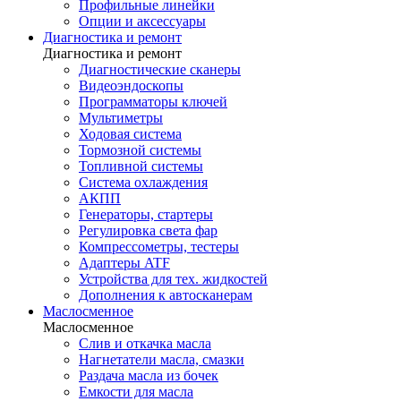
Профильные линейки
Опции и аксессуары
Диагностика и ремонт
Диагностика и ремонт
Диагностические сканеры
Видеоэндоскопы
Программаторы ключей
Мультиметры
Ходовая система
Тормозной системы
Топливной системы
Система охлаждения
АКПП
Генераторы, стартеры
Регулировка света фар
Компрессометры, тестеры
Адаптеры ATF
Устройства для тех. жидкостей
Дополнения к автосканерам
Маслосменное
Маслосменное
Слив и откачка масла
Нагнетатели масла, смазки
Раздача масла из бочек
Емкости для масла