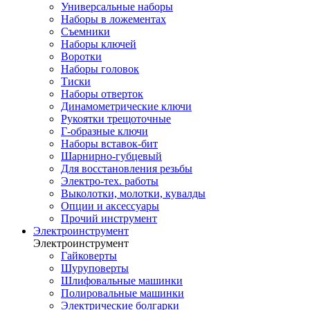
Универсальные наборы
Наборы в ложементах
Съемники
Наборы ключей
Воротки
Наборы головок
Тиски
Наборы отверток
Динамометрические ключи
Рукоятки трещоточные
Г-образные ключи
Наборы вставок-бит
Шарнирно-губцевый
Для восстановления резьбы
Электро-тех. работы
Выколотки, молотки, кувалды
Опции и аксессуары
Прочий инструмент
Электроинструмент
Электроинструмент
Гайковерты
Шуруповерты
Шлифовальные машинки
Полировальные машинки
Электрические болгарки