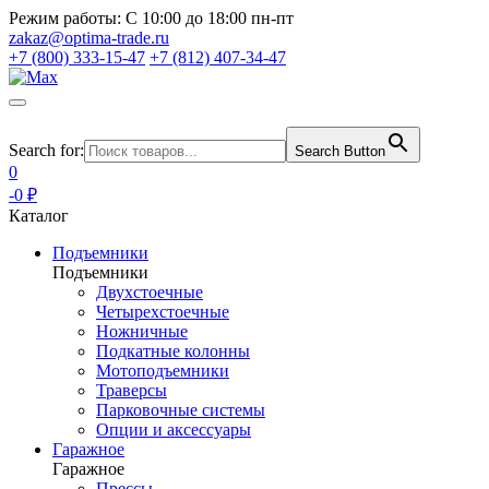
Режим работы:
С 10:00 до 18:00 пн-пт
zakaz@optima-trade.ru
+7 (800) 333-15-47
+7 (812) 407-34-47
Search for:
Search Button
0
-0 ₽
Каталог
Подъемники
Подъемники
Двухстоечные
Четырехстоечные
Ножничные
Подкатные колонны
Мотоподъемники
Траверсы
Парковочные системы
Опции и аксессуары
Гаражное
Гаражное
Прессы