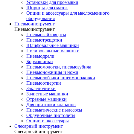
Установки для промывки
Шприцы для смазок
Опции и аксессуары для маслосменного
оборудования
Пневмоинструмент
Пневмоинструмент
Пневмогайковерты
Пневмотрещотки
Шлифовальные машинки
Полировальные машинки
Пневмодрели
Бормашинки
Пневмомолотки, пневмозубила
Пневмоножницы и ножи
Пневмолобзики, пневмоножовки
Пневмоотвертки
Заклепочники
Зачистные машинки
Отрезные машинки
Для притирки клапанов
Пневматические пылесосы
Обдувочные пистолеты
Опции и аксессуары
Слесарный инструмент
Слесарный инструмент