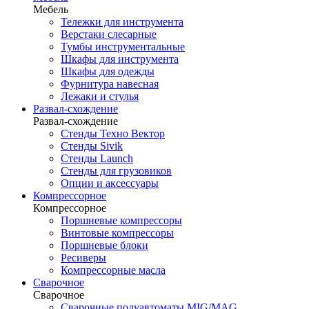
Мебель
Тележки для инструмента
Верстаки слесарные
Тумбы инструментальные
Шкафы для инструмента
Шкафы для одежды
Фурнитура навесная
Лежаки и стулья
Развал-схождение
Развал-схождение
Стенды Техно Вектор
Стенды Sivik
Стенды Launch
Стенды для грузовиков
Опции и аксессуары
Компрессорное
Компрессорное
Поршневые компрессоры
Винтовые компрессоры
Поршневые блоки
Ресиверы
Компрессорные масла
Сварочное
Сварочное
Сварочные полуавтоматы MIG/MAG