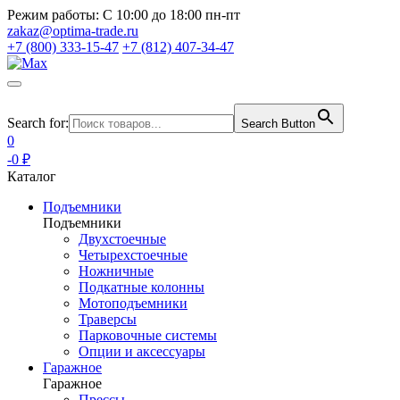
Режим работы:
С 10:00 до 18:00 пн-пт
zakaz@optima-trade.ru
+7 (800) 333-15-47
+7 (812) 407-34-47
Search for:
Search Button
0
-0 ₽
Каталог
Подъемники
Подъемники
Двухстоечные
Четырехстоечные
Ножничные
Подкатные колонны
Мотоподъемники
Траверсы
Парковочные системы
Опции и аксессуары
Гаражное
Гаражное
Прессы