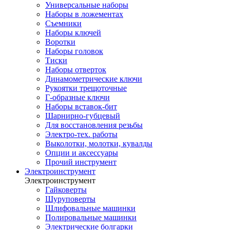
Универсальные наборы
Наборы в ложементах
Съемники
Наборы ключей
Воротки
Наборы головок
Тиски
Наборы отверток
Динамометрические ключи
Рукоятки трещоточные
Г-образные ключи
Наборы вставок-бит
Шарнирно-губцевый
Для восстановления резьбы
Электро-тех. работы
Выколотки, молотки, кувалды
Опции и аксессуары
Прочий инструмент
Электроинструмент
Электроинструмент
Гайковерты
Шуруповерты
Шлифовальные машинки
Полировальные машинки
Электрические болгарки