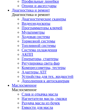
Профильные линейки
Опции и аксессуары
Диагностика и ремонт
Диагностика и ремонт
Диагностические сканеры
Видеоэндоскопы
Программаторы ключей
Мультиметры
Ходовая система
Тормозной системы
Топливной системы
Система охлаждения
АКПП
Генераторы, стартеры
Регулировка света фар
Компрессометры, тестеры
Адаптеры ATF
Устройства для тех. жидкостей
Дополнения к автосканерам
Маслосменное
Маслосменное
Слив и откачка масла
Нагнетатели масла, смазки
Раздача масла из бочек
Емкости для масла