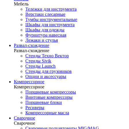
Мебель
Тележки для инструмента
Верстаки слесарные
Тумбы инструментальные
Шкафы для инструмента
Шкафы для одежды
Фурнитура навесная
Лежаки и стулья
Развал-схождение
Развал-схождение
Стенды Техно Вектор
Стенды Sivik
Стенды Launch
Стенды для грузовиков
Опции и аксессуары
Компрессорное
Компрессорное
Поршневые компрессоры
Винтовые компрессоры
Поршневые блоки
Ресиверы
Компрессорные масла
Сварочное
Сварочное
Сварочные полуавтоматы MIG/MAG