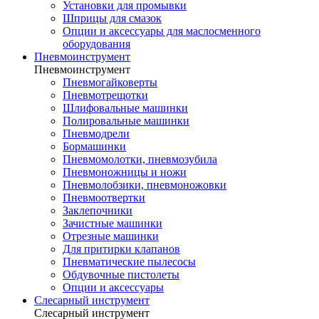
Установки для промывки
Шприцы для смазок
Опции и аксессуары для маслосменного
оборудования
Пневмоинструмент
Пневмоинструмент
Пневмогайковерты
Пневмотрещотки
Шлифовальные машинки
Полировальные машинки
Пневмодрели
Бормашинки
Пневмомолотки, пневмозубила
Пневмоножницы и ножи
Пневмолобзики, пневмоножовки
Пневмоотвертки
Заклепочники
Зачистные машинки
Отрезные машинки
Для притирки клапанов
Пневматические пылесосы
Обдувочные пистолеты
Опции и аксессуары
Слесарный инструмент
Слесарный инструмент