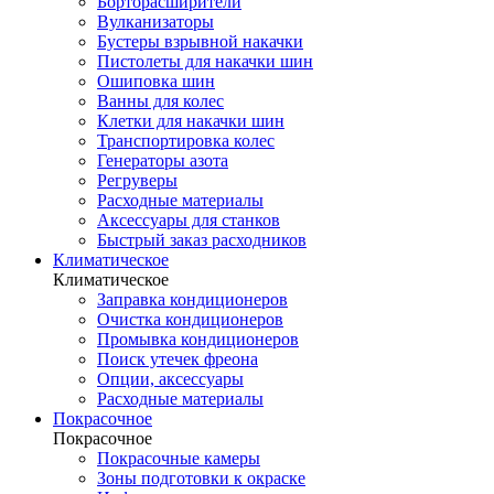
Борторасширители
Вулканизаторы
Бустеры взрывной накачки
Пистолеты для накачки шин
Ошиповка шин
Ванны для колес
Клетки для накачки шин
Транспортировка колес
Генераторы азота
Регруверы
Расходные материалы
Аксессуары для станков
Быстрый заказ расходников
Климатическое
Климатическое
Заправка кондиционеров
Очистка кондиционеров
Промывка кондиционеров
Поиск утечек фреона
Опции, аксессуары
Расходные материалы
Покрасочное
Покрасочное
Покрасочные камеры
Зоны подготовки к окраске