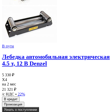
В пути
Лебедка автомобильная электрическая
4.5 т, 12 В Denzel
5 330 ₽
X4
на 2 мес
21 321 ₽
/с НДС •
22%
Узнать о поступлении