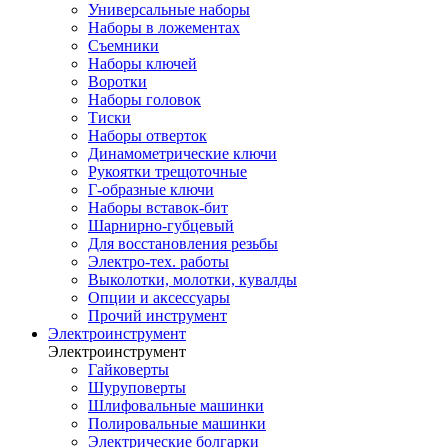
Универсальные наборы
Наборы в ложементах
Съемники
Наборы ключей
Воротки
Наборы головок
Тиски
Наборы отверток
Динамометрические ключи
Рукоятки трещоточные
Г-образные ключи
Наборы вставок-бит
Шарнирно-губцевый
Для восстановления резьбы
Электро-тех. работы
Выколотки, молотки, кувалды
Опции и аксессуары
Прочий инструмент
Электроинструмент
Электроинструмент
Гайковерты
Шуруповерты
Шлифовальные машинки
Полировальные машинки
Электрические болгарки