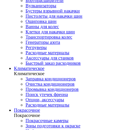
Борторасширители
Вулканизаторы
Бустеры взрывной накачки
Пистолеты для накачки шин
Ошиповка шин
Ванны для колес
Клетки для накачки шин
Транспортировка колес
Генераторы азота
Регруверы
Расходные материалы
Аксессуары для станков
Быстрый заказ расходников
Климатическое
Климатическое
Заправка кондиционеров
Очистка кондиционеров
Промывка кондиционеров
Поиск утечек фреона
Опции, аксессуары
Расходные материалы
Покрасочное
Покрасочное
Покрасочные камеры
Зоны подготовки к окраске