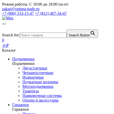
Режим работы:
С 10:00 до 18:00 пн-пт
zakaz@optima-trade.ru
+7 (800) 333-15-47
+7 (812) 407-34-47
Search for:
Search Button
0
-0 ₽
Каталог
Подъемники
Подъемники
Двухстоечные
Четырехстоечные
Ножничные
Подкатные колонны
Мотоподъемники
Траверсы
Парковочные системы
Опции и аксессуары
Гаражное
Гаражное
Прессы