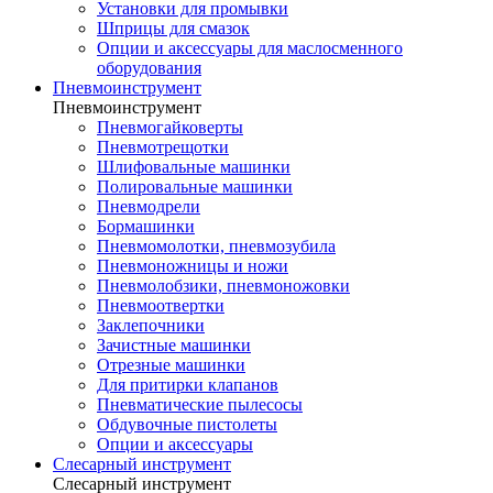
Установки для промывки
Шприцы для смазок
Опции и аксессуары для маслосменного
оборудования
Пневмоинструмент
Пневмоинструмент
Пневмогайковерты
Пневмотрещотки
Шлифовальные машинки
Полировальные машинки
Пневмодрели
Бормашинки
Пневмомолотки, пневмозубила
Пневмоножницы и ножи
Пневмолобзики, пневмоножовки
Пневмоотвертки
Заклепочники
Зачистные машинки
Отрезные машинки
Для притирки клапанов
Пневматические пылесосы
Обдувочные пистолеты
Опции и аксессуары
Слесарный инструмент
Слесарный инструмент