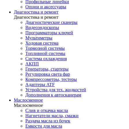
Профильные линейки
Опции и аксессуары
Диагностика и ремонт
Диагностика и ремонт
Диагностические сканеры
Видеоэндоскопы
Программаторы ключей
Мультиметры
Ходовая система
Тормозной системы
Топливной системы
Система охлаждения
АКПП
Генераторы, стартеры
Регулировка света фар
Компрессометры, тестеры
Адаптеры ATF
Устройства для тех. жидкостей
Дополнения к автосканерам
Маслосменное
Маслосменное
Слив и откачка масла
Нагнетатели масла, смазки
Раздача масла из бочек
Емкости для масла