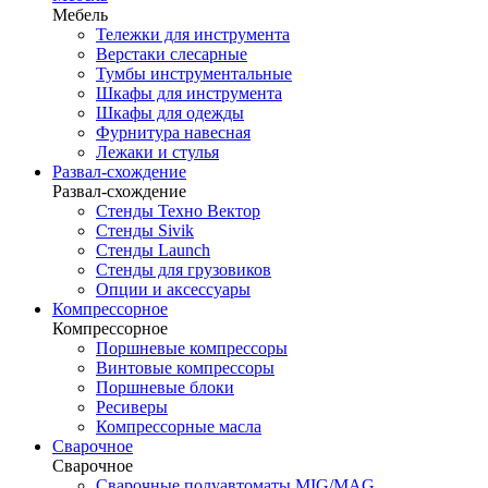
Мебель
Тележки для инструмента
Верстаки слесарные
Тумбы инструментальные
Шкафы для инструмента
Шкафы для одежды
Фурнитура навесная
Лежаки и стулья
Развал-схождение
Развал-схождение
Стенды Техно Вектор
Стенды Sivik
Стенды Launch
Стенды для грузовиков
Опции и аксессуары
Компрессорное
Компрессорное
Поршневые компрессоры
Винтовые компрессоры
Поршневые блоки
Ресиверы
Компрессорные масла
Сварочное
Сварочное
Сварочные полуавтоматы MIG/MAG